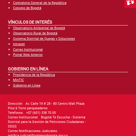
Centr
Contraloría General de la República
Concejo de Bogotá
VÍNCULOS DE INTERÉS
Observatorio Ambiental de Bogotá
Observatorio Rural de Bogotá
Sistema Distrital de Quejas y Soluciones
Intranet
Correo Institucional
Portal Web Anterior
GOBIERNO EN LÍNEA
Presidencia de la República
MinTIC
Gobierno en Línea
Dirección:
Av. Calle 19 # 28 - 80 Centro Mall Plaza
Piso 6 Torre parqueaderos
Telefonos:
+57 (601) 338 70 00
Correo Institucional:
Bogotá Te Escucha - Sistema
Distrital para la Gestión de Peticiones Ciudadanas -
SDQS
Correo Notificaciones Judiciales:
notifica.judicial@gobiernobogota.gov.co