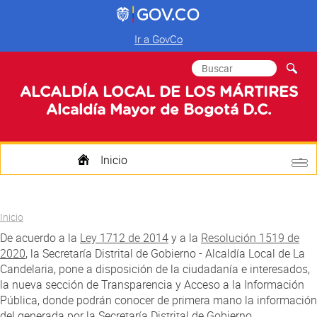
Ir a GovCo
Formulario de
Buscar
búsqueda
ALCALDÍA LOCAL DE LOS MÁRTIRES
Alcaldía Mayor de Bogotá D.C.
Inicio
Quienes Somos
Usted está aquí
Inicio
Transparencia
De acuerdo a la
Ley 1712 de 2014
y a la
Resolución 1519 de
2020
, la Secretaría Distrital de Gobierno - Alcaldía Local de La
Mi Localidad
Candelaria, pone a disposición de la ciudadanía e interesados,
la nueva sección de Transparencia y Acceso a la Información
Participa
Pública, donde podrán conocer de primera mano la información
del generada por la Secretaría Distrital de Gobierno.