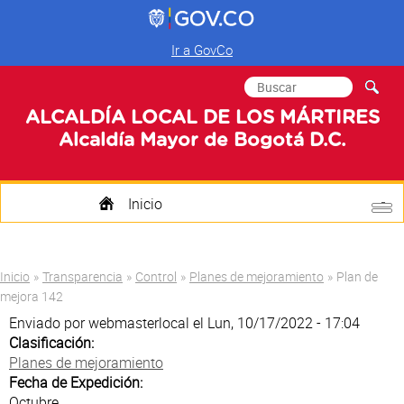
Ir a GovCo
Formulario de
Buscar
búsqueda
ALCALDÍA LOCAL DE LOS MÁRTIRES
Alcaldía Mayor de Bogotá D.C.
Inicio
Quienes Somos
Usted está aquí
Inicio
»
Transparencia
»
Control
»
Planes de mejoramiento
»
Plan de
Transparencia
mejora 142
Enviado por
webmasterlocal
el Lun, 10/17/2022 - 17:04
Mi Localidad
Clasificación:
Planes de mejoramiento
Participa
Fecha de Expedición:
Octubre