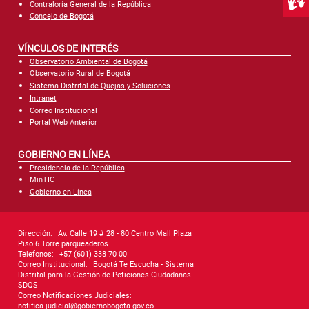
Centr
Contraloría General de la República
Concejo de Bogotá
VÍNCULOS DE INTERÉS
Observatorio Ambiental de Bogotá
Observatorio Rural de Bogotá
Sistema Distrital de Quejas y Soluciones
Intranet
Correo Institucional
Portal Web Anterior
GOBIERNO EN LÍNEA
Presidencia de la República
MinTIC
Gobierno en Línea
Dirección:
Av. Calle 19 # 28 - 80 Centro Mall Plaza
Piso 6 Torre parqueaderos
Telefonos:
+57 (601) 338 70 00
Correo Institucional:
Bogotá Te Escucha - Sistema
Distrital para la Gestión de Peticiones Ciudadanas -
SDQS
Correo Notificaciones Judiciales:
notifica.judicial@gobiernobogota.gov.co