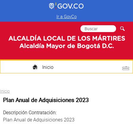
Ir a GovCo
Formulario de
Buscar
búsqueda
ALCALDÍA LOCAL DE LOS MÁRTIRES
Alcaldía Mayor de Bogotá D.C.
Inicio
Quienes Somos
Usted está aquí
Inicio
Transparencia
Plan Anual de Adquisiciones 2023
Mi Localidad
Descripción Contratación:
Plan Anual de Adquisiciones 2023
Participa