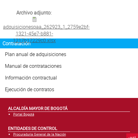
Atención al Ciudadano
Archivo adjunto:
adquisicionespaa_262923_1_2759e2bf-
1321-45e7-b881-
1217b17229c0.xlsx
Contratación
Plan anual de adquisiciones
Manual de contrataciones
Información contractual
Ejecución de contratos
ALCALDÍA MAYOR DE BOGOTÁ
Portal Bogotá
ENTIDADES DE CONTROL
Procuraduría General de la Nación