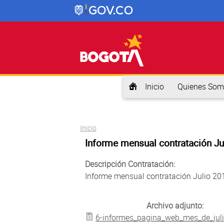
Inicio
Quienes Som
Usted está aquí
Inicio
Informe mensual contratación Ju
Descripción Contratación:
Informe mensual contratación Julio 20
Archivo adjunto:
6-informes_pagina_web_mes_de_juli