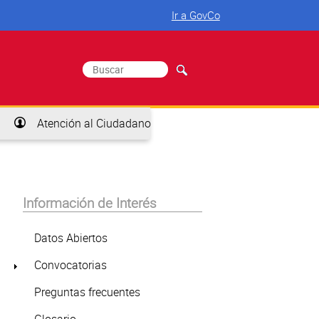
Ir a GovCo
Buscar
Formulario de búsqueda
Atención al Ciudadano
Información de Interés
Datos Abiertos
Convocatorias
Preguntas frecuentes