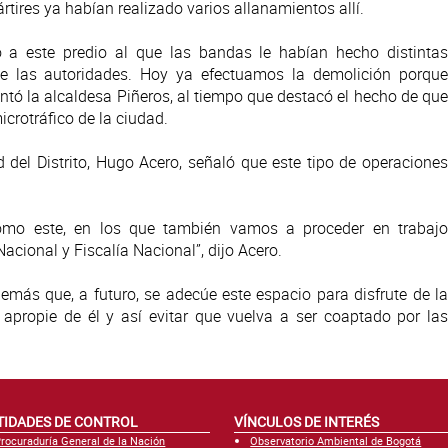
rtires ya habían realizado varios allanamientos allí.
 a este predio al que las bandas le habían hecho distintas
de las autoridades. Hoy ya efectuamos la demolición porque
ntó la alcaldesa Piñeros, al tiempo que destacó el hecho de que
icrotráfico de la ciudad.
d del Distrito, Hugo Acero, señaló que este tipo de operaciones
como este, en los que también vamos a proceder en trabajo
Nacional y Fiscalía Nacional”, dijo Acero.
demás que, a futuro, se adecúe este espacio para disfrute de la
apropie de él y así evitar que vuelva a ser coaptado por las
TIDADES DE CONTROL
VÍNCULOS DE INTERÉS
rocuraduría General de la Nación
Observatorio Ambiental de Bogotá