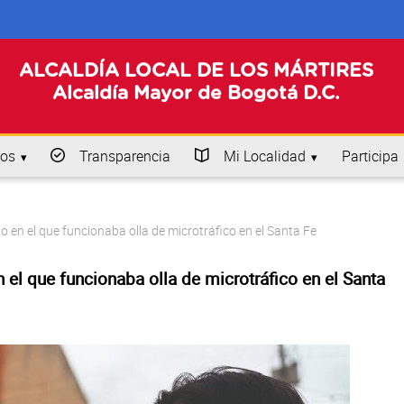
ALCALDÍA LOCAL DE LOS MÁRTIRES
Alcaldía Mayor de Bogotá D.C.
os
Transparencia
Mi Localidad
Participa
 en el que funcionaba olla de microtráfico en el Santa Fe
el que funcionaba olla de microtráfico en el Santa