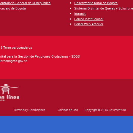
ontraloría General de la República
Observatorio Rural de Bogotá
oncejo de Bogotá
Sistema Distrital de Quejas y Solucion
Intranet
Correo Institucional
Portal Web Anterior
o 6 Torre parqueaderos
rital para la Gestión de Peticiones Ciudadanas - SDQS
biernobogota.gov.co
Términos y Condiciones
Políticas de Uso
Copyright © 2016 Govimentum