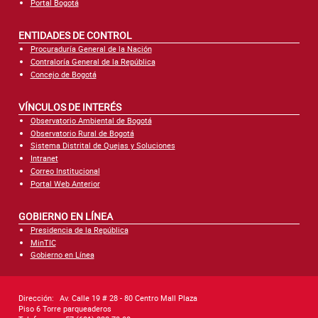
Portal Bogotá
ENTIDADES DE CONTROL
Procuraduría General de la Nación
Contraloría General de la República
Concejo de Bogotá
VÍNCULOS DE INTERÉS
Observatorio Ambiental de Bogotá
Observatorio Rural de Bogotá
Sistema Distrital de Quejas y Soluciones
Intranet
Correo Institucional
Portal Web Anterior
GOBIERNO EN LÍNEA
Presidencia de la República
MinTIC
Gobierno en Línea
Dirección:
Av. Calle 19 # 28 - 80 Centro Mall Plaza
Piso 6 Torre parqueaderos