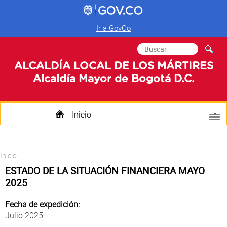
Ir a GovCo
Formulario de
Buscar
búsqueda
ALCALDÍA LOCAL DE LOS MÁRTIRES
Alcaldía Mayor de Bogotá D.C.
Inicio
Quienes Somos
Usted está aquí
Inicio
Transparencia
ESTADO DE LA SITUACIÓN FINANCIERA MAYO
2025
Mi Localidad
Fecha de expedición:
Participa
Julio 2025