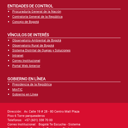
ENTIDADES DE CONTROL
Procuraduría General de la Nación
Contraloría General de la República
Concejo de Bogotá
VÍNCULOS DE INTERÉS
Observatorio Ambiental de Bogotá
Observatorio Rural de Bogotá
Sistema Distrital de Quejas y Soluciones
Intranet
Correo Institucional
Portal Web Anterior
GOBIERNO EN LÍNEA
Presidencia de la República
MinTIC
Gobierno en Línea
Dirección:
Av. Calle 19 # 28 - 80 Centro Mall Plaza
Piso 6 Torre parqueaderos
Telefonos:
+57 (601) 338 70 00
Correo Institucional:
Bogotá Te Escucha - Sistema