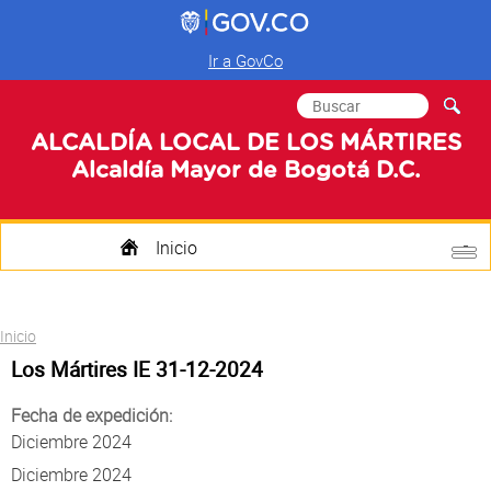
Ir a GovCo
Formulario de
Buscar
búsqueda
ALCALDÍA LOCAL DE LOS MÁRTIRES
Alcaldía Mayor de Bogotá D.C.
Inicio
Quienes Somos
Usted está aquí
Inicio
Transparencia
Los Mártires IE 31-12-2024
Mi Localidad
Fecha de expedición:
Diciembre 2024
Participa
Diciembre 2024