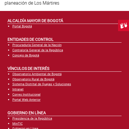
planeación de Los Mártires
ALCALDÍA MAYOR DE BOGOTÁ
Centr
Portal Bogotá
ENTIDADES DE CONTROL
Procuraduría General de la Nación
Contraloría General de la República
Concejo de Bogotá
VÍNCULOS DE INTERÉS
Observatorio Ambiental de Bogotá
Observatorio Rural de Bogotá
Sistema Distrital de Quejas y Soluciones
Intranet
Correo Institucional
Portal Web Anterior
GOBIERNO EN LÍNEA
Presidencia de la República
MinTIC
Gobierno en Línea