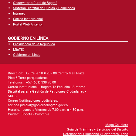
Observatorio Rural de Bogotá
Sistema Distrital de Quejas y Soluciones
Intranet
Correo Institucional
Portal Web Anterior
GOBIERNO EN LÍNEA
Presidencia de la República
MinTIC
Gobierno en Línea
Dirección:
Av. Calle 19 # 28 - 80 Centro Mall Plaza
Piso 6 Torre parqueaderos
Telefonos:
+57 (601) 338 70 00
Correo Institucional:
Bogotá Te Escucha - Sistema
Distrital para la Gestión de Peticiones Ciudadanas -
SDQS
Correo Notificaciones Judiciales:
notifica.judicial@gobiernobogota.gov.co
Horario:
Lunes a Viernes de 7:00 a.m. a 4:30 p.m.
Ciudad:
Bogotá - Colombia
Mapa Callejero
Guía de Trámites y Servicios del Distrito
Defensor del Ciudadano y Carta trato Digno