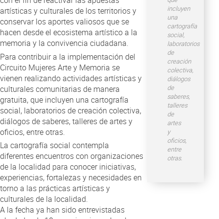
incluyen
artísticas y culturales de los territorios y
una
conservar los aportes valiosos que se
cartografía
hacen desde el ecosistema artístico a la
social,
memoria y la convivencia ciudadana.
laboratorios
de
Para contribuir a la implementación del
creación
Circuito Mujeres Arte y Memoria se
colectiva,
vienen realizando actividades artísticas y
diálogos
de
culturales comunitarias de manera
saberes,
gratuita, que incluyen una cartografía
talleres
social, laboratorios de creación colectiva,
de
diálogos de saberes, talleres de artes y
artes
oficios, entre otras.
y
oficios,
La cartografía social contempla
entre
diferentes encuentros con organizaciones
otras.
de la localidad para conocer iniciativas,
experiencias, fortalezas y necesidades en
torno a las prácticas artísticas y
culturales de la localidad.
A la fecha ya han sido entrevistadas