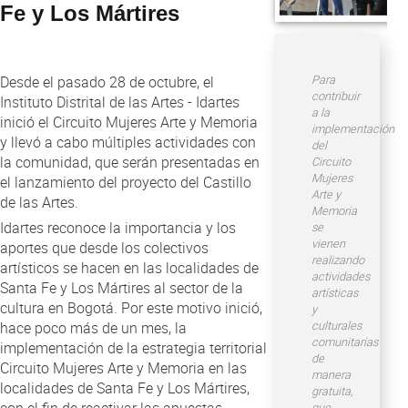
Atención al Ciudadano
Fe y Los Mártires
Para
Desde el pasado 28 de octubre, el
contribuir
Instituto Distrital de las Artes - Idartes
a la
inició el Circuito Mujeres Arte y Memoria
implementación
y llevó a cabo múltiples actividades con
del
la comunidad, que serán presentadas en
Circuito
Mujeres
el lanzamiento del proyecto del Castillo
Arte y
de las Artes.
Memoria
Idartes reconoce la importancia y los
se
vienen
aportes que desde los colectivos
realizando
artísticos se hacen en las localidades de
actividades
Santa Fe y Los Mártires al sector de la
artísticas
cultura en Bogotá. Por este motivo inició,
y
culturales
hace poco más de un mes, la
comunitarias
implementación de la estrategia territorial
de
Circuito Mujeres Arte y Memoria en las
manera
localidades de Santa Fe y Los Mártires,
gratuita,
con el fin de reactivar las apuestas
que